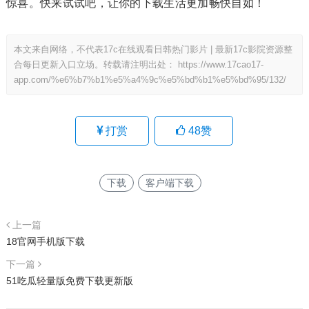
惊喜。快来试试吧，让你的下载生活更加畅快自如！
本文来自网络，不代表17c在线观看日韩热门影片 | 最新17c影院资源整
合每日更新入口立场。转载请注明出处：
https://www.17cao17-
app.com/%e6%b7%b1%e5%a4%9c%e5%bd%b1%e5%bd%95/132/
打赏
48
赞
下载
客户端下载
上一篇
18官网手机版下载
下一篇
51吃瓜轻量版免费下载更新版