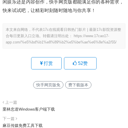
闲娱乐还是内容创作，快手网页版都能满足你的各种需求，
快来试试吧，让精彩时刻随时随地与你共享！
本文来自网络，不代表17c在线观看日韩热门影片 | 最新17c影院资源整
合每日更新入口立场。转载请注明出处：
https://www.17cao17-
app.com/%e5%bd%b1%e8%89%b2%e5%be%ae%e6%8e%a2/55/
打赏
52
赞
快手网页版免
费下载版本
上一篇
栗林忠道Windows客户端下载
下一篇
麻豆传媒免费工具下载