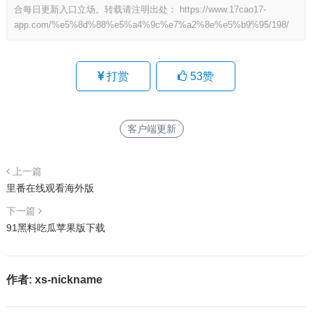
合每日更新入口立场。转载请注明出处：
https://www.17cao17-
app.com/%e5%8d%88%e5%a4%9c%e7%a2%8e%e5%b9%95/198/
打赏
53
赞
客户端更新
上一篇
里番在线观看海外版
下一篇
91黑料吃瓜苹果版下载
作者:
xs-nickname