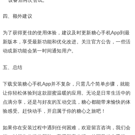
设备后再次尝试。
四、额外建议
为了获得更佳的使用体验，建议及时更新糖心手机App到最
新版本，享受最新功能和优化改进。关注官方公告，一些活
动或新功能会第一时间通知用户。
五、总结
下载安装糖心手机App并不复杂，只需几个简单步骤，就能
让你轻松体验到这款甜蜜温暖的应用。无论是日常生活中的
点滴分享，还是与好友的互动交流，糖心都能带来愉快的体
验感受。赶快动手，开启属于你的糖心之旅吧！
如果你在安装过程中遇到任何困难，欢迎留言咨询，我们会