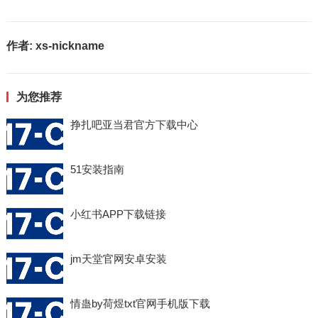
作者:
xs-nickname
为您推荐
挣扎吧亚当君官方下载中心
51安装指南
小红书APP下载链接
jm天堂官网安卓安装
情蛊by荷煜txt官网手机版下载