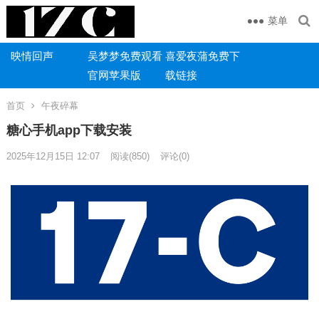
菜单
映情回声
吴梦梦免费观看
喜爱夜蒲免费下
官网苹果版
载链接
首页
午夜碎幕
糖心手机app下载安装
2025年12月15日 12:07
阅读
(850)
评论(0)