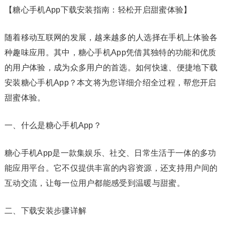
【糖心手机App下载安装指南：轻松开启甜蜜体验】
随着移动互联网的发展，越来越多的人选择在手机上体验各
种趣味应用。其中，糖心手机App凭借其独特的功能和优质
的用户体验，成为众多用户的首选。如何快速、便捷地下载
安装糖心手机App？本文将为您详细介绍全过程，帮您开启
甜蜜体验。
一、什么是糖心手机App？
糖心手机App是一款集娱乐、社交、日常生活于一体的多功
能应用平台。它不仅提供丰富的内容资源，还支持用户间的
互动交流，让每一位用户都能感受到温暖与甜蜜。
二、下载安装步骤详解